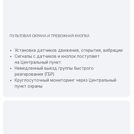
пункт охраны
КОНТРОЛЬ П
ЕСЕЧЕНИЕ НАРУШЕНИЙ ПОРЯДКА
Установк
Исключение появления посторонних лиц
движения
в подъездах
Усиленная
Предотвращение шумных посиделок и конфликтов
помещен
во дворе
Электрон
Контроль детских и спортивных площадок,
кнопки
особенно в тёмное время суток