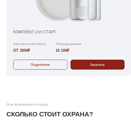
КОМПЛЕКТ LIVI СТАРТ
КО
Абонентская плата
Оборудование
Аб
ОТ 3000₽
16 100₽
ОТ
Подробнее
Заказать
[Как формируется цена]
СКОЛЬКО СТОИТ ОХРАНА?
ЦЕНА РАССЧИТЫВАЕТСЯ ИНДИВИДУАЛЬНО И ЗАВИСИТ ОТ:
Количества жильцов или площади квартир
01
Уровня охраны (пультовая, физическая, комбинированная)
03