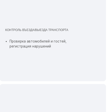
ЕРИМЕТРА
а датчиков и прожекторов с датчиком
 защита гаражей, сараев, подсобных
ий
ные замки, видеодомофоны, тревожные