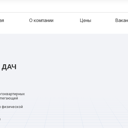
О компании
Цены
Вакансии
Ч
ирных
ей
ской