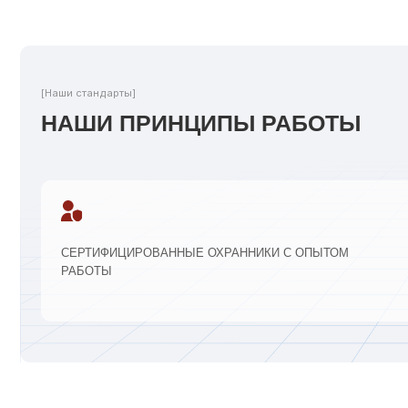
[Организация защиты]
ЭТАПЫ ПОСТАНОВКИ ОБЪЕКТА НА
ОХРАНУ
01
02
ОСМОТР ОБЪЕКТА:
АНАЛИЗ ИНЖЕНЕРНЫХ СИСТЕМ
Изучаем здание, планировку,
уязвимости
Что уже установлено, что н
усилить