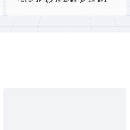
ЛЬТОВАЯ ОХРАНА И ТРЕВОЖНАЯ КНОПКА
КОНТРОЛЬ ВЪ
Проверка 
Установка датчиков движения, открытия, вибрации
регистра
Сигналы с датчиков и кнопок поступают
на Центральный пункт
Немедленный выезд группы быстрого
реагирования (ГБР)
Круглосуточный мониторинг через Центральный