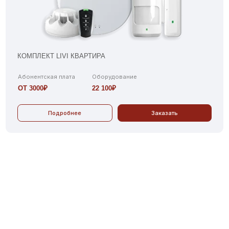
МПЛЕКТ LIVI КВАРТИРА
КОМПЛЕКТ LI
онентская плата
Оборудование
Абонентская 
 3000₽
22 100₽
ОТ 3000₽
Подробнее
Заказать
Под
СП
СО
Площади и структуры придомовой территории
02
Необходимости технических систем и оборудования
04