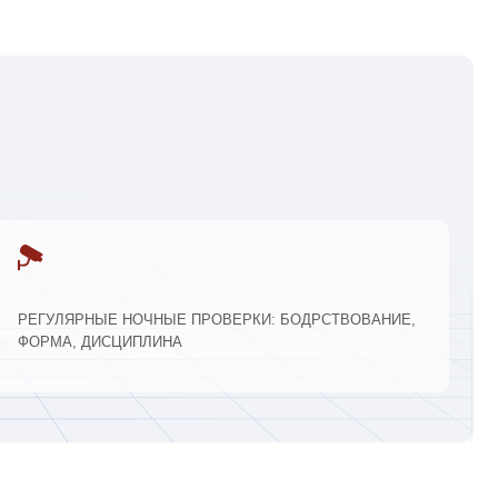
05
ЗАКЛЮЧЕНИЕ ДОГОВОРА И
ЗАПУСК ОХРАНЫ
е
По итогам вы получите
эффективную охранную
систему, адаптированную
под ваш дом или ЖК.