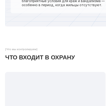
ЧТО ВХОДИТ В ОХРАНУ
ФИЗИЧЕСКАЯ ОХРАНА И ПОСТЫ
ПУ
Дежурство у подъездов, на КПП, у ворот или
шлагбаумов
Обход территории, контроль периметра,
видеонаблюдение
Плановый объезд территории в ночное время
Возможность охраны вахтовым методом (сутки,