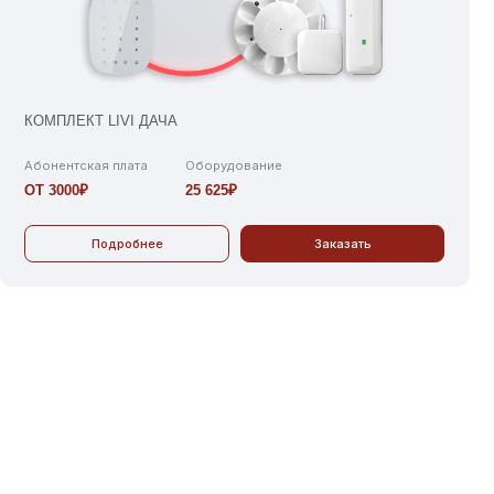
VI ДАЧА
плата
Оборудование
25 625₽
робнее
Заказать
ОСОБ ОПЛАТЫ ВЫБИРАЕТСЯ
БСТВЕННИКАМИ:
фиксированная сумма с квартиры
процент от расходов ТСЖ
расчёт за квадратный метр