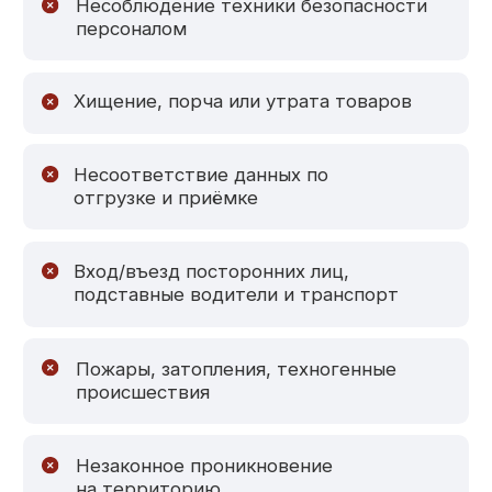
ЗАЩИТЫ
ИСПОЛЬЗОВАНИЕ КИНОЛОГИЧЕСКИХ ГРУПП —
ОДИН ИЗ САМЫХ НАДЁЖНЫХ СПОСОБОВ ОХРАНЫ:
Собака не поддаётся на уловки —
01
её нельзя подкупить
Продолжительное бодрствование
02
и мгновенная реакция
Эффективна при отключении
03
электроэнергии
Отпугивает злоумышленников
04
одним своим присутствием
Быстро находит след нарушителя
05
и помогает в его задержании