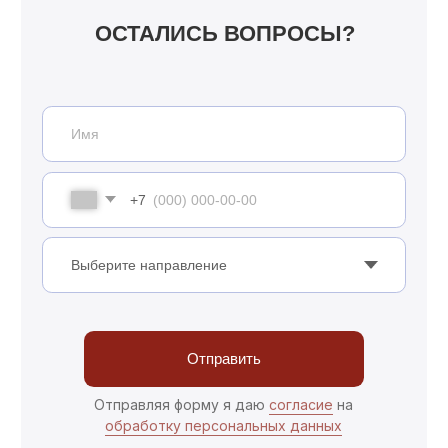
Эффективная охрана складов позволяет
предотвратить такие ситуации и обеспечить
безопасность вашего имущества.
Наши услуги по охране
складов и логистических
комплексов
Мы предлагаем широкий спектр услуг:
Физическая охрана: Квалифицированные
охранники обеспечивают круглосуточное
присутствие на объекте, что значительно
снижает риск несанкционированного
доступа.
Видеонаблюдение: Установка современных
систем видеонаблюдения позволяет
контролировать ситуацию на складе в
режиме реального времени и записывать
все происходящее для последующего
анализа.