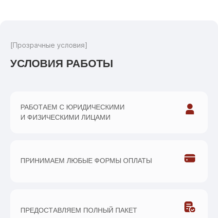
[Потенциальные угрозы]
ОСНОВНЫЕ УГРОЗЫ СКЛАДСКОЙ
БЕЗОПАСНОСТИ
Несоблюдение техники безопасности
персоналом
Хищение, порча или утрата товаров
Несоответствие данных по
отгрузке и приёмке
Вход/въезд посторонних лиц,
подставные водители и транспорт
Пожары, затопления, техногенные
происшествия
Незаконное проникновение
на территорию