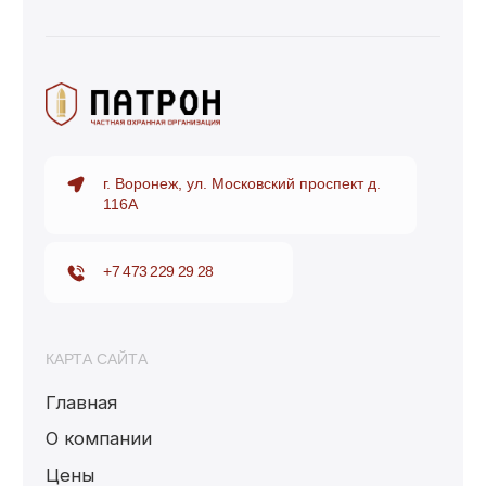
Сигнализация: Мы устанавливаем системы
охранной сигнализации, которые мгновенно
реагируют на любые попытки
проникновения и уведомляют охрану и
правоохранительные органы.
Контроль доступа: Современные системы
контроля доступа обеспечивают защиту от
несанкционированного входа на
территорию склада, позволяя пропускать
только авторизованных сотрудников.
Консультации по безопасности: Наши
эксперты помогут вам оценить текущую
систему безопасности и предложат
оптимальные решения для повышения
уровня охраны.
Преимущества нашей
компании
Опыт и профессионализм: Мы имеем
многолетний опыт в сфере охраны и